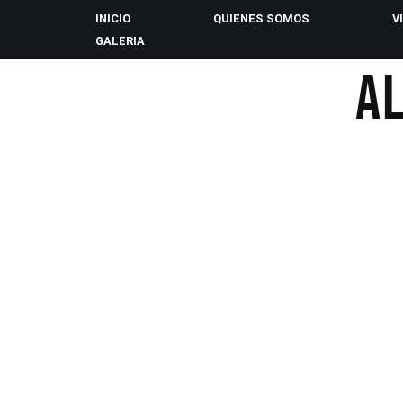
INICIO
QUIENES SOMOS
V
GALERIA
Saltar
AL
al
contenido