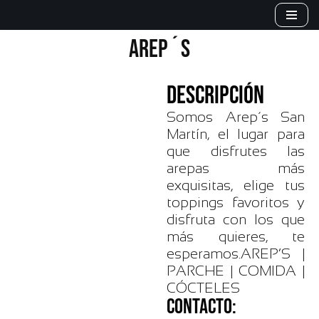
Saltar
AREP´S
al
contenido
DESCRIPCIÓN
Somos Arep´s San
Martín, el lugar para
que disfrutes las
arepas más
exquisitas, elige tus
toppings favoritos y
disfruta con los que
más quieres, te
esperamos.AREP’S |
PARCHE | COMIDA |
CÓCTELES
CONTACTO: