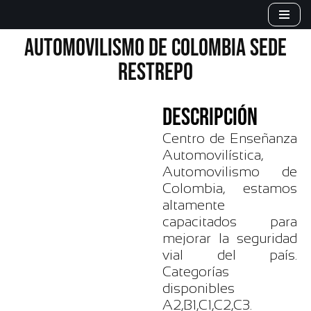
Saltar
AUTOMOVILISMO DE COLOMBIA SEDE
al
RESTREPO
contenido
DESCRIPCIÓN
Centro de Enseñanza
Automovilística,
Automovilismo de
Colombia, estamos
altamente
capacitados para
mejorar la seguridad
vial del país.
Categorías
disponibles
A2,B1,C1,C2,C3.