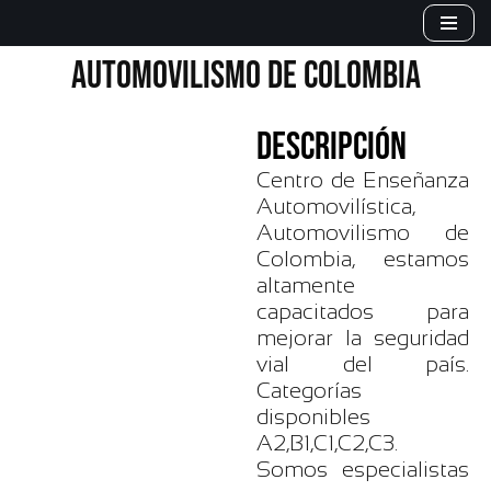
Saltar
AUTOMOVILISMO DE COLOMBIA
al
contenido
DESCRIPCIÓN
Centro de Enseñanza
Automovilística,
Automovilismo de
Colombia, estamos
altamente
capacitados para
mejorar la seguridad
vial del país.
Categorías
disponibles
A2,B1,C1,C2,C3.
Somos especialistas