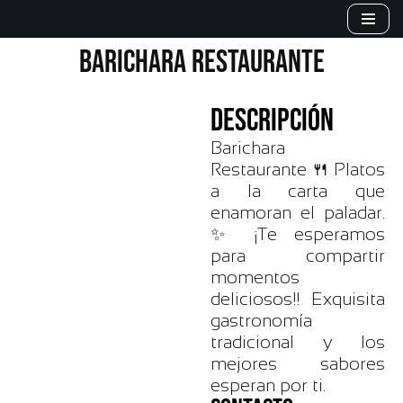
Saltar
BARICHARA RESTAURANTE
al
contenido
DESCRIPCIÓN
Barichara
Restaurante 🍴 Platos
a la carta que
enamoran el paladar.
✨ ¡Te esperamos
para compartir
momentos
deliciosos!️! Exquisita
gastronomía
tradicional y los
mejores sabores
esperan por ti.