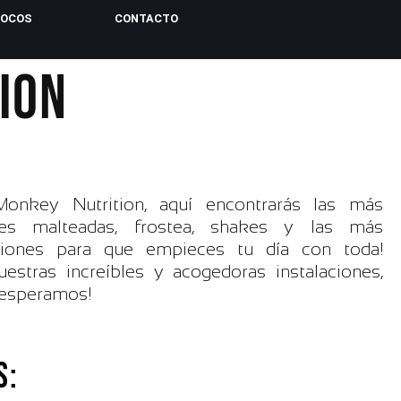
LOCOS
CONTACTO
ION
nkey Nutrition, aquí encontrarás las más
les malteadas, frostea, shakes y las más
ciones para que empieces tu día con toda!
estras increíbles y acogedoras instalaciones,
 esperamos!
S: