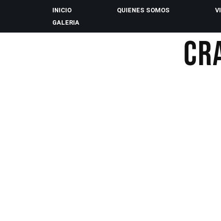
INICIO
QUIENES SOMOS
V
GALERIA
Saltar
CR
al
contenido