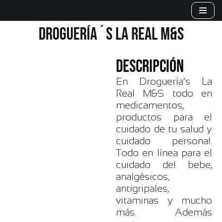
Saltar
DROGUERÍA´S LA REAL M&S
al
contenido
DESCRIPCIÓN
En Droguería’s La
Real M&S todo en
medicamentos,
productos para el
cuidado de tu salud y
cuidado personal.
Todo en línea para el
cuidado del bebe,
analgésicos,
antigripales,
vitaminas y mucho
más. Además