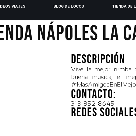
IDEOS VIAJES
BLOG DE LOCOS
TIENDA DE 
IENDA NÁPOLES LA C
DESCRIPCIÓN
Vive la mejor rumba d
buena música, el mejo
#MasAmigosEnElMejo
CONTACTO:
313 852 8645
REDES SOCIALE