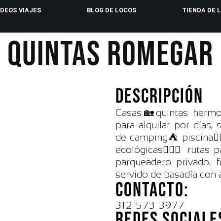
IDEOS VIAJES
BLOG DE LOCOS
TIENDA DE 
QUINTAS ROMEGAR
DESCRIPCIÓN
Casas🏡quintas hermos
para alquilar por días
de camping⛺ piscina🏊
ecológicas🏃🏻‍♂️ rutas p
parqueadero privado
servido de pasadía con 
CONTACTO:
312 573 3977‬
REDES SOCIALE