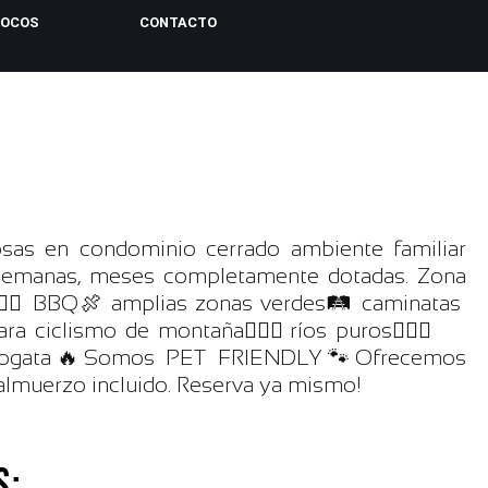
LOCOS
CONTACTO
as en condominio cerrado ambiente familiar
, semanas, meses completamente dotadas. Zona
‍♂️ BBQ🍖 amplias zonas verdes🛤️ caminatas
ara ciclismo de montaña🚵🏼‍♀️ríos puros🚣🏻‍♂️
, fogata🔥Somos PET FRIENDLY🐾Ofrecemos
almuerzo incluido. Reserva ya mismo!
S: