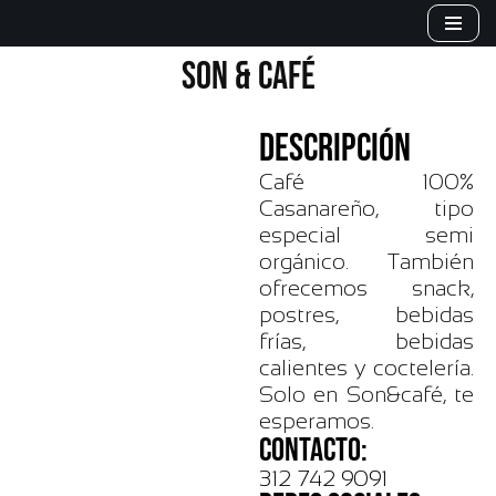
Saltar
SON & CAFÉ
al
contenido
DESCRIPCIÓN
Café 100%
Casanareño, tipo
especial semi
orgánico. También
ofrecemos snack,
postres, bebidas
frías, bebidas
calientes y coctelería.
Solo en Son&café, te
esperamos.
CONTACTO:
312 742 9091