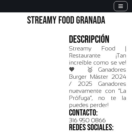
Saltar
STREAMY FOOD GRANADA
al
contenido
DESCRIPCIÓN
Streamy Food |
Restaurante ¡Tan
increíble como se ve!
🧡 🥇Ganadores
Burger Máster 2024
/ 2025 Ganadores
nuevamente con “La
Prófuga”, no te la
puedes perder!
CONTACTO:
316 950 0866
REDES SOCIALES: