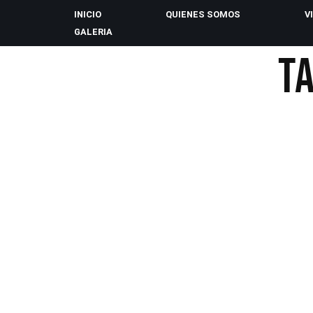
INICIO
QUIENES SOMOS
V
GALERIA
Saltar
T
al
contenido