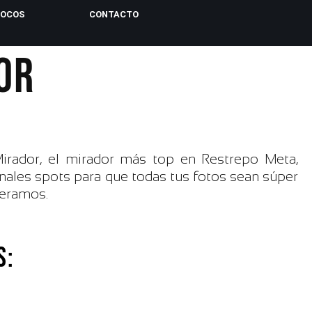
LOCOS
CONTACTO
OR
rador, el mirador más top en Restrepo Meta,
ales spots para que todas tus fotos sean súper
peramos.
S: