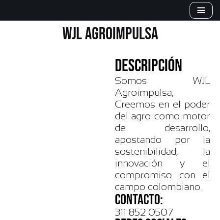
Saltar
WJL AGROIMPULSA
al
contenido
DESCRIPCIÓN
Somos WJL
Agroimpulsa,
Creemos en el poder
del agro como motor
de desarrollo,
apostando por la
sostenibilidad, la
innovación y el
compromiso con el
campo colombiano.
CONTACTO:
311 852 0507