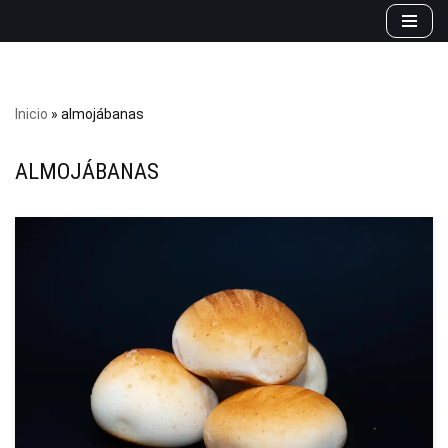
Saltar
al
contenido
Inicio
»
almojábanas
ALMOJÁBANAS