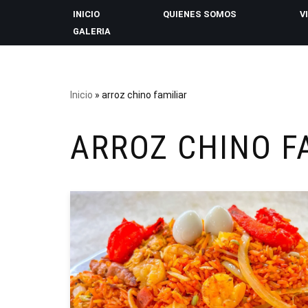
INICIO
QUIENES SOMOS
V
GALERIA
Saltar
al
contenido
Inicio
»
arroz chino familiar
ARROZ CHINO F