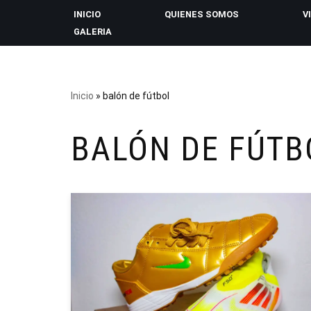
INICIO
QUIENES SOMOS
V
GALERIA
Saltar
al
contenido
Inicio
»
balón de fútbol
BALÓN DE FÚTB