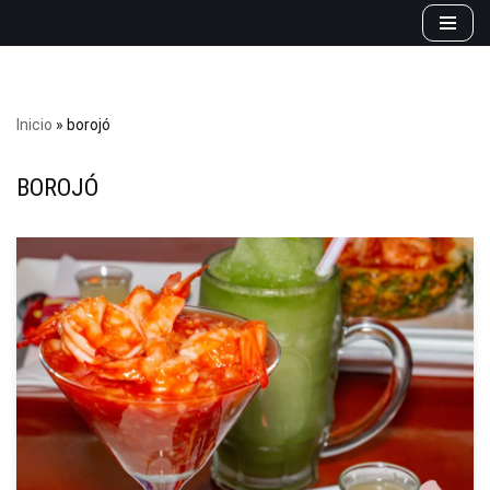
Saltar
al
contenido
Inicio
»
borojó
BOROJÓ