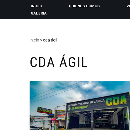
INICIO
QUIENES SOMOS
V
GALERIA
Saltar
al
contenido
Inicio
»
cda ágil
CDA ÁGIL