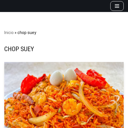
Saltar
al
contenido
Inicio
»
chop suey
CHOP SUEY