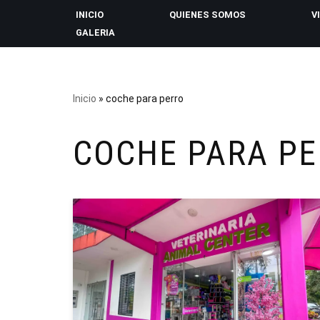
INICIO
QUIENES SOMOS
V
GALERIA
Saltar
al
contenido
Inicio
»
coche para perro
COCHE PARA P