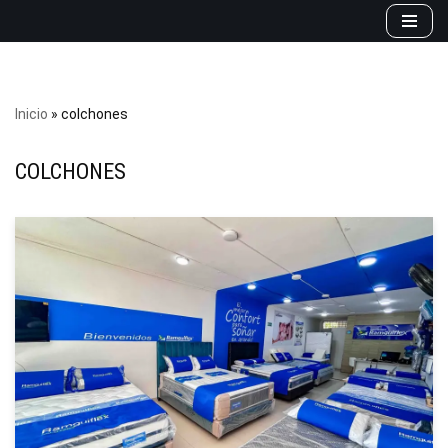
Saltar
al
contenido
Inicio
»
colchones
COLCHONES