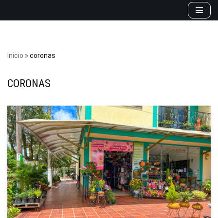
Saltar
al
contenido
Inicio
»
coronas
CORONAS