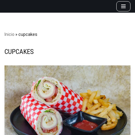
Saltar
al
contenido
Inicio
»
cupcakes
CUPCAKES