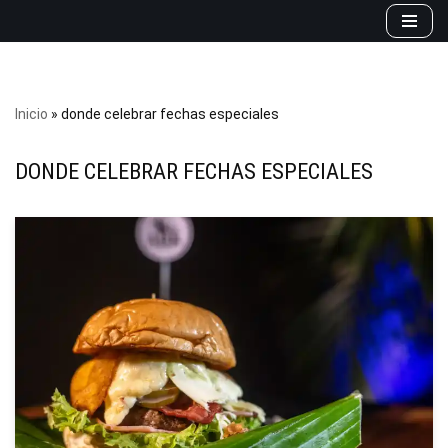
Saltar
al
contenido
Inicio
»
donde celebrar fechas especiales
DONDE CELEBRAR FECHAS ESPECIALES