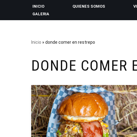
INICIO
QUIENES SOMOS
V
GALERIA
Saltar
al
contenido
Inicio
»
donde comer en restrepo
DONDE COMER 