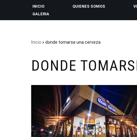
INICIO
QUIENES SOMOS
V
GALERIA
Saltar
al
contenido
Inicio
»
donde tomarse una cerveza
DONDE TOMARS