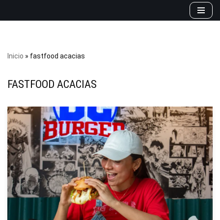
Saltar
al
contenido
Inicio
»
fastfood acacias
FASTFOOD ACACIAS