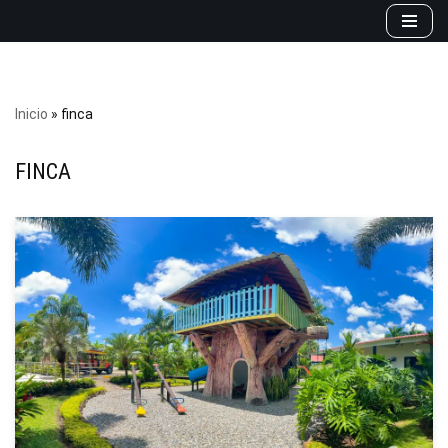
Saltar
al
contenido
Inicio
»
finca
FINCA