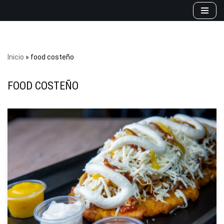
Saltar
al
contenido
Inicio
»
food costeño
FOOD COSTEÑO