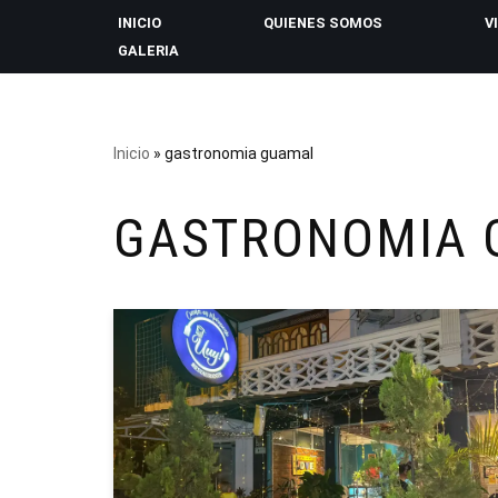
INICIO
QUIENES SOMOS
V
GALERIA
Saltar
al
contenido
Inicio
»
gastronomia guamal
GASTRONOMIA 