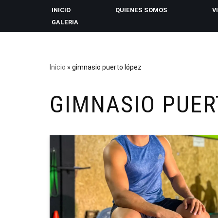
INICIO
QUIENES SOMOS
V
GALERIA
Saltar
al
contenido
Inicio
»
gimnasio puerto lópez
GIMNASIO PUER