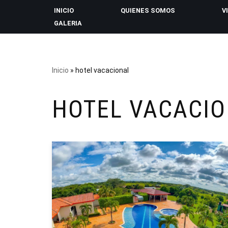
INICIO
QUIENES SOMOS
V
GALERIA
Saltar
al
contenido
Inicio
»
hotel vacacional
HOTEL VACACI