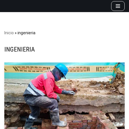
Saltar
al
contenido
Inicio
»
ingenieria
INGENIERIA