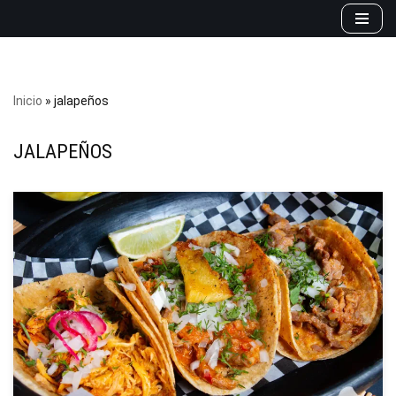
Saltar
al
contenido
Inicio
»
jalapeños
JALAPEÑOS