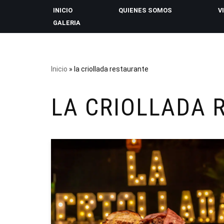
INICIO
QUIENES SOMOS
V
GALERIA
Saltar
al
contenido
Inicio
»
la criollada restaurante
LA CRIOLLADA 