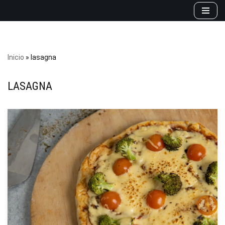
Saltar
al
contenido
Inicio
»
lasagna
LASAGNA