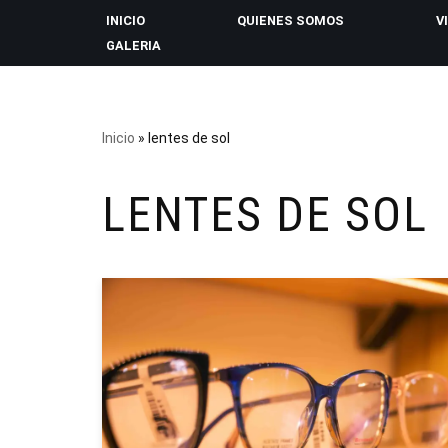
INICIO
QUIENES SOMOS
V
GALERIA
Saltar
al
contenido
Inicio
»
lentes de sol
LENTES DE SOL