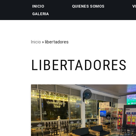
INICIO
QUIENES SOMOS
V
GALERIA
Saltar
al
contenido
Inicio
»
libertadores
LIBERTADORES