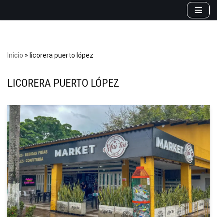
Saltar
al
contenido
Inicio
»
licorera puerto lópez
LICORERA PUERTO LÓPEZ