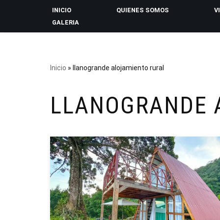
INICIO
QUIENES SOMOS
V
GALERIA
Saltar
al
contenido
Inicio
»
llanogrande alojamiento rural
LLANOGRANDE 