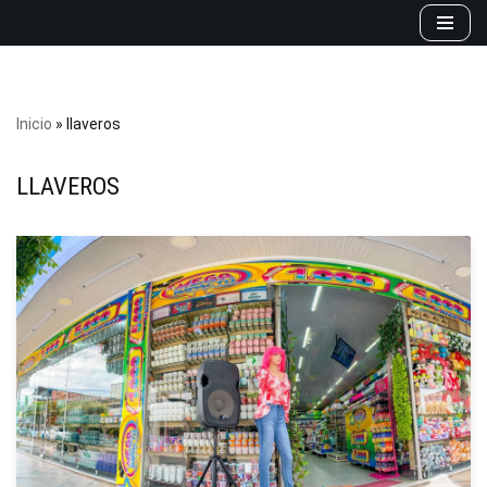
Saltar
al
contenido
Inicio
»
llaveros
LLAVEROS