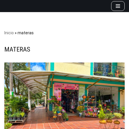
Saltar
al
contenido
Inicio
»
materas
MATERAS