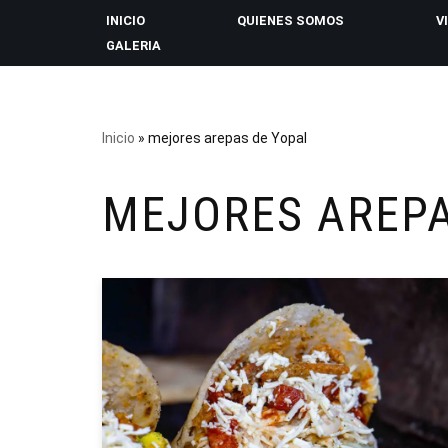
INICIO
QUIENES SOMOS
V
GALERIA
Saltar
al
contenido
Inicio
»
mejores arepas de Yopal
MEJORES AREPA