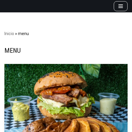
Saltar
al
contenido
Inicio
»
menu
MENU