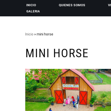
INICIO
QUIENES SOMOS
V
GALERIA
Saltar
al
contenido
Inicio
»
mini horse
MINI HORSE