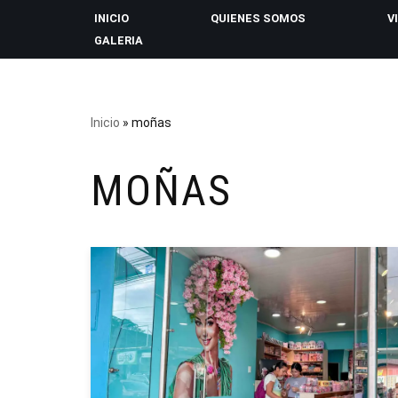
INICIO
QUIENES SOMOS
V
GALERIA
Saltar
al
contenido
Inicio
»
moñas
MOÑAS