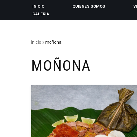
INICIO
QUIENES SOMOS
V
GALERIA
Saltar
al
contenido
Inicio
»
moñona
MOÑONA