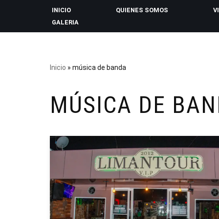
INICIO
QUIENES SOMOS
V
GALERIA
Saltar
al
contenido
Inicio
»
música de banda
MÚSICA DE BA