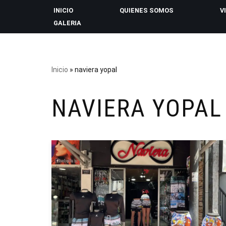
INICIO
QUIENES SOMOS
V
GALERIA
Saltar
al
contenido
Inicio
»
naviera yopal
NAVIERA YOPAL