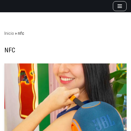
Saltar
al
contenido
Inicio
»
nfc
NFC